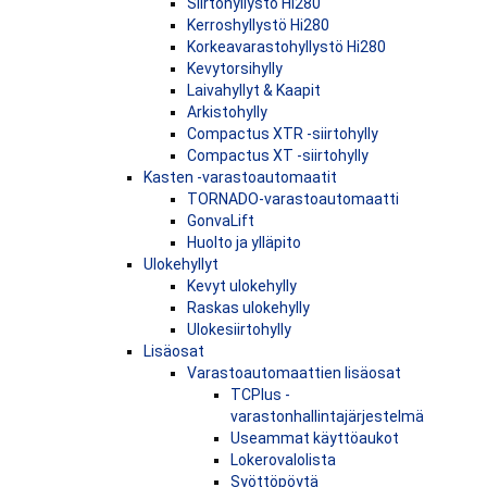
Siirtohyllystö Hi280
Kerroshyllystö Hi280
Korkeavarastohyllystö Hi280
Kevytorsihylly
Laivahyllyt & Kaapit
Arkistohylly
Compactus XTR -siirtohylly
Compactus XT -siirtohylly
Kasten -varastoautomaatit
TORNADO-varastoautomaatti
GonvaLift
Huolto ja ylläpito
Ulokehyllyt
Kevyt ulokehylly
Raskas ulokehylly
Ulokesiirtohylly
Lisäosat
Varastoautomaattien lisäosat
TCPlus -
varastonhallintajärjestelmä
Useammat käyttöaukot
Lokerovalolista
Syöttöpöytä