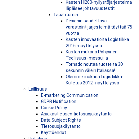
Kasten HI280-hyllystöjärjestelmä
läpäisee johtavuustestit
Tapahtumia
Dexionin säädettävä
varastointijärjestelmä täyttää 75
vuotta
Kasten innovaatioita Logistiikka
2016 -näyttelyssä
Kasten mukana Pohjoinen
Teollisuus -messuilla
Tornado noutaa tuotteita 30
sekunnin välein Italiassa!
Olemme mukana Logistiikka-
Kuljetus 2012 -näyttelyssä
Laillisuus
E-marketing Communication
GDPR Notification
Cookie Policy
Asiakastietojen tietosuojakäytäntö
Data Subject Rights
Tietosuojakäytäntö
Käyttöehdot
Uutiskirje