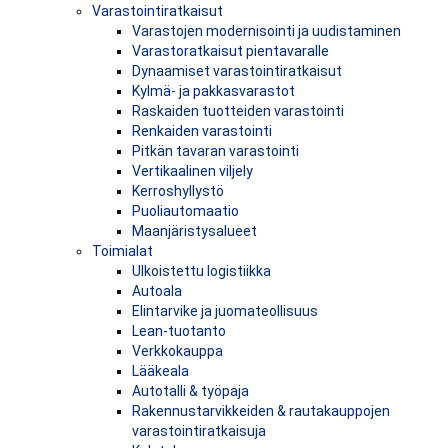
Varastointiratkaisut
Varastojen modernisointi ja uudistaminen
Varastoratkaisut pientavaralle
Dynaamiset varastointiratkaisut
Kylmä- ja pakkasvarastot
Raskaiden tuotteiden varastointi
Renkaiden varastointi
Pitkän tavaran varastointi
Vertikaalinen viljely
Kerroshyllystö
Puoliautomaatio
Maanjäristysalueet
Toimialat
Ulkoistettu logistiikka
Autoala
Elintarvike ja juomateollisuus
Lean-tuotanto
Verkkokauppa
Lääkeala
Autotalli & työpaja
Rakennustarvikkeiden & rautakauppojen
varastointiratkaisuja