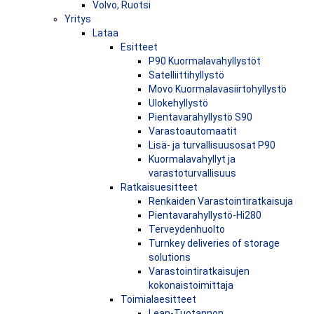
Volvo, Ruotsi
Yritys
Lataa
Esitteet
P90 Kuormalavahyllystöt
Satelliittihyllystö
Movo Kuormalavasiirtohyllystö
Ulokehyllystö
Pientavarahyllystö S90
Varastoautomaatit
Lisä- ja turvallisuusosat P90
Kuormalavahyllyt ja
varastoturvallisuus
Ratkaisuesitteet
Renkaiden Varastointiratkaisuja
Pientavarahyllystö-Hi280
Terveydenhuolto
Turnkey deliveries of storage
solutions
Varastointiratkaisujen
kokonaistoimittaja
Toimialaesitteet
Lean-Tuotannon