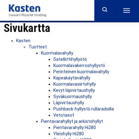
Skip
to
Togg
main
navig
content
Sivukartta
Kasten
Tuotteet
Kuormalavahylly
Satelliittihyllystö
Kuormalavakerroshyllystö
Perinteinen kuormalavahylly
Kapeakäytävähylly
Kuormalavasiirtohylly
Kevyt läpivirtaushylly
Syväkuormaushylly
Läpivirtaushylly
Pushback-hyllystö rullaradoilla
Vetotasot
Pientavarahyllyt ja arkistohyllyt
Pientavarahylly Hi280
Yleishylly Hi280