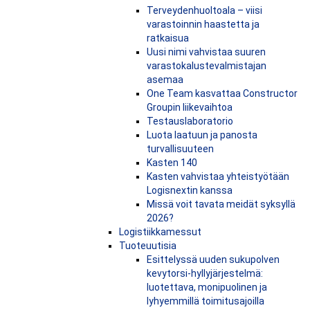
Terveydenhuoltoala – viisi
varastoinnin haastetta ja
ratkaisua
Uusi nimi vahvistaa suuren
varastokalustevalmistajan
asemaa
One Team kasvattaa Constructor
Groupin liikevaihtoa
Testauslaboratorio
Luota laatuun ja panosta
turvallisuuteen
Kasten 140
Kasten vahvistaa yhteistyötään
Logisnextin kanssa
Missä voit tavata meidät syksyllä
2026?
Logistiikkamessut
Tuoteuutisia
Esittelyssä uuden sukupolven
kevytorsi-hyllyjärjestelmä:
luotettava, monipuolinen ja
lyhyemmillä toimitusajoilla