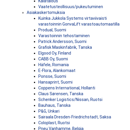
Kalatalous
Vaatetusteollisuus/pukeutuminen
Asiakaskertomuksia
Kuinka Jukkola Systems virtaviivaisti
varastoinnin GonvaLift varastoautomaatilla
Produal, Suomi
Varastoinnin tehostaminen
Patrick Andersson, Suomi
Grafisk Maskinfabrik, Tanska
Elgood Oy, Finland
CABB Oy, Suomi
Häfele, Romania
E-Flora, Alankomaat
Ponsse, Suomi
Hansaprint, Suomi
Coppens International, Hollanti
Claus Sørensen, Tanska
Schenker Logistics/Nissan, Ruotsi
Bauhaus, Tanska
P&G, Unkari
Sairaala Dresden-Friedrichstadt, Saksa
Coloplast, Ruotsi
Pneu Vanhamme, Belgia