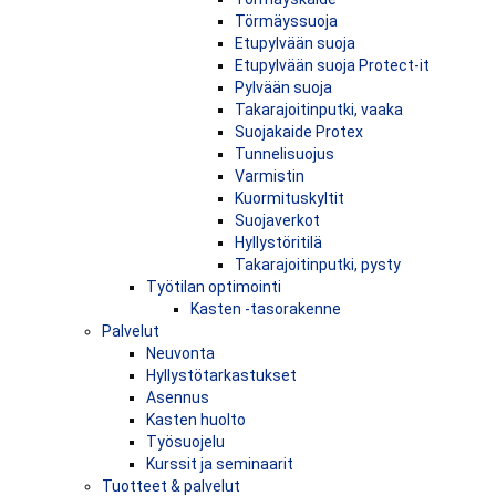
Törmäyssuoja
Etupylvään suoja
Etupylvään suoja Protect-it
Pylvään suoja
Takarajoitinputki, vaaka
Suojakaide Protex
Tunnelisuojus
Varmistin
Kuormituskyltit
Suojaverkot
Hyllystöritilä
Takarajoitinputki, pysty
Työtilan optimointi
Kasten -tasorakenne
Palvelut
Neuvonta
Hyllystötarkastukset
Asennus
Kasten huolto
Työsuojelu
Kurssit ja seminaarit
Tuotteet & palvelut