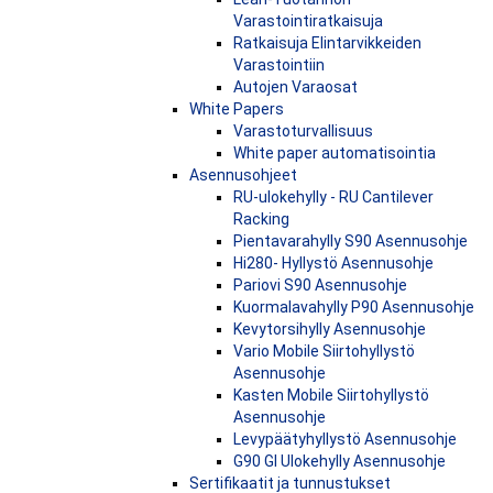
Varastointiratkaisuja
Ratkaisuja Elintarvikkeiden
Varastointiin
Autojen Varaosat
White Papers
Varastoturvallisuus
White paper automatisointia
Asennusohjeet
RU-ulokehylly - RU Cantilever
Racking
Pientavarahylly S90 Asennusohje
Hi280- Hyllystö Asennusohje
Pariovi S90 Asennusohje
Kuormalavahylly P90 Asennusohje
Kevytorsihylly Asennusohje
Vario Mobile Siirtohyllystö
Asennusohje
Kasten Mobile Siirtohyllystö
Asennusohje
Levypäätyhyllystö Asennusohje
G90 Gl Ulokehylly Asennusohje
Sertifikaatit ja tunnustukset