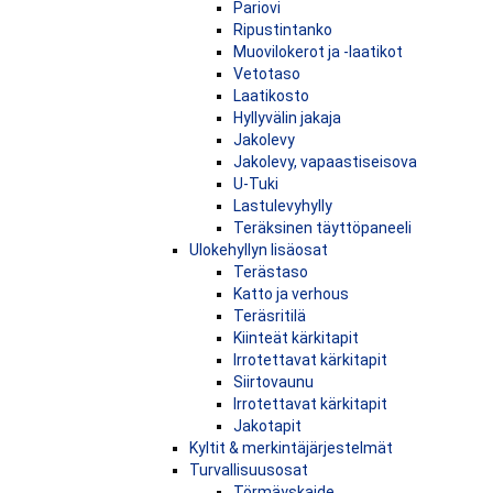
Pariovi
Ripustintanko
Muovilokerot ja -laatikot
Vetotaso
Laatikosto
Hyllyvälin jakaja
Jakolevy
Jakolevy, vapaastiseisova
U-Tuki
Lastulevyhylly
Teräksinen täyttöpaneeli
Ulokehyllyn lisäosat
Terästaso
Katto ja verhous
Teräsritilä
Kiinteät kärkitapit
Irrotettavat kärkitapit
Siirtovaunu
Irrotettavat kärkitapit
Jakotapit
Kyltit & merkintäjärjestelmät
Turvallisuusosat
Törmäyskaide