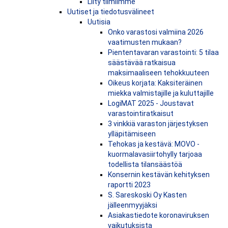
Liity tiimiimme
Uutiset ja tiedotusvälineet
Uutisia
Onko varastosi valmiina 2026
vaatimusten mukaan?
Piententavaran varastointi: 5 tilaa
säästävää ratkaisua
maksimaaliseen tehokkuuteen
Oikeus korjata: Kaksiteräinen
miekka valmistajille ja kuluttajille
LogiMAT 2025 - Joustavat
varastointiratkaisut
3 vinkkiä varaston järjestyksen
ylläpitämiseen
Tehokas ja kestävä: MOVO -
kuormalavasiirtohylly tarjoaa
todellista tilansäästöä
Konsernin kestävän kehityksen
raportti 2023
S. Sareskoski Oy Kasten
jälleenmyyjäksi
Asiakastiedote koronaviruksen
vaikutuksista