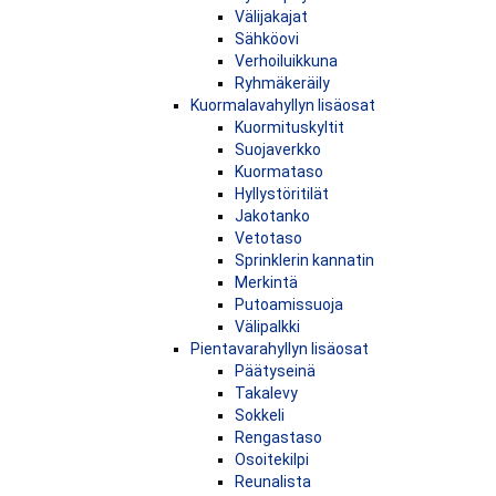
Välijakajat
Sähköovi
Verhoiluikkuna
Ryhmäkeräily
Kuormalavahyllyn lisäosat
Kuormituskyltit
Suojaverkko
Kuormataso
Hyllystöritilät
Jakotanko
Vetotaso
Sprinklerin kannatin
Merkintä
Putoamissuoja
Välipalkki
Pientavarahyllyn lisäosat
Päätyseinä
Takalevy
Sokkeli
Rengastaso
Osoitekilpi
Reunalista