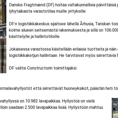
Danske Fragtmænd (DF) hoitaa valtakunnallisia päivittäisiä 
lyhytaikaista varastotilaa muille yrityksille.
DF:n logistiikkakeskus sijaitsee lähellä Århusia, Tanskan 
kolme alueen seitsemästä rakennuksesta ja sillä on 106.000 m
käsittelylle ja hallintotiloille.
Jokaisessa varastossa käsitellään erilaisia tuotteita ja nä
logistiikkaketjun hallintaan. He tarvitsivat myös siirrettävi
DF valitsi Constructorin toimittajaksi.
alavahyllystöt että siirrettävät huoneyksiköt, päästiin heti töi
ahyllyssä on 10.982 lavapaikkaa. Hyllystöä on vielä
olloin saadaan 2.500 lavapaikkaa lisää. Hyllystöön mahtuu