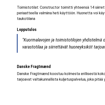
Toimistotilat: Constructor toimitti yhteensä 14 siirre
periaatteella valmiina heti käyttöön. Huonetta voi kä
taukotilana
Lopputulos
"Kuormalavojen ja toimistotilojen yhdistelmä o
varastotilaa ja siirrettävät huoneyksiköt tarjoav
Danske Fragtmænd
Danske Fragtmænd koostuu kolmesta erillisestä kokon
tarjoavat valtakunnallista kuljetuspalvelua, joka pitää y