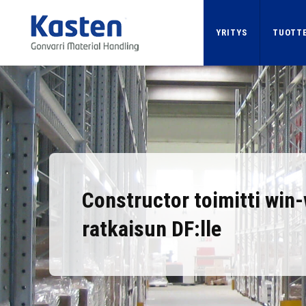
Skip
to
YRITYS
TUOTTE
main
content
Constructor toimitti win
ratkaisun DF:lle