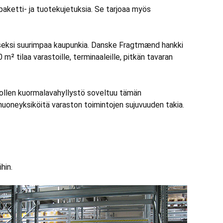
paketti- ja tuotekujetuksia. Se tarjoaa myös
toiseksi suurimpaa kaupunkia. Danske Fragtmænd hankki
² tilaa varastoille, terminaaleille, pitkän tavaran
in ollen kuormalavahyllystö soveltuu tämän
ä huoneyksiköitä varaston toimintojen sujuvuuden takia.
hin.