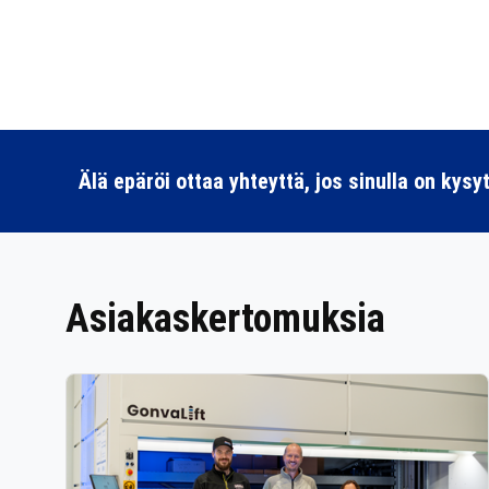
Älä epäröi ottaa yhteyttä, jos sinulla on kysy
Asiakaskertomuksia