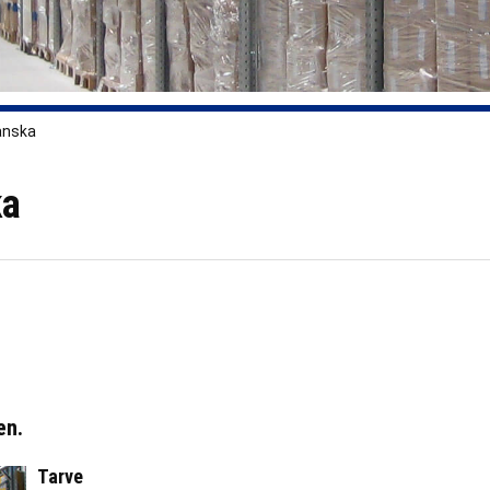
anska
ka
en.
Tarve