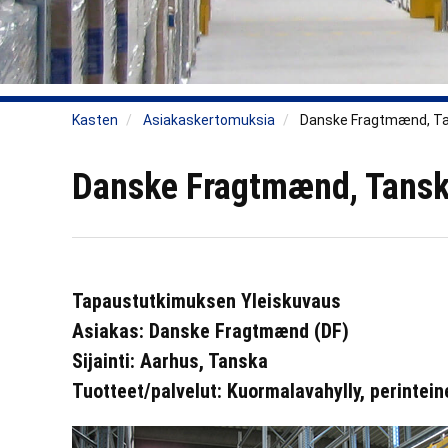
Kasten
Asiakaskertomuksia
Danske Fragtmænd, T
Danske Fragtmænd, Tans
Tapaustutkimuksen Yleiskuvaus
Asiakas: Danske Fragtmænd (DF)
Sijainti: Aarhus, Tanska
Tuotteet/palvelut: Kuormalavahylly, perintein