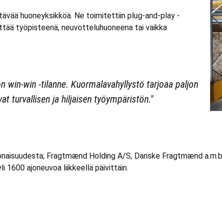
ttävää huoneyksikköä. Ne toimitettiin plug-and-play -
yttää työpisteenä, neuvotteluhuoneena tai vaikka
n win-win -tilanne. Kuormalavahyllystö tarjoaa paljon
at turvallisen ja hiljaisen työympäristön."
aisuudesta; Fragtmænd Holding A/S, Danske Fragtmænd a.m.b.a. 
li 1600 ajoneuvoa liikkeellä päivittäin.