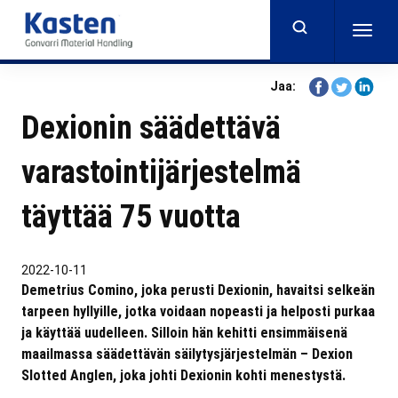
Skip
to
Togg
main
navig
content
Share
Share
Share
Jaa:
on
on
on
Dexionin säädettävä
Facebook
Twitter
Linkedi
varastointijärjestelmä
täyttää 75 vuotta
2022-10-11
Demetrius Comino, joka perusti Dexionin, havaitsi selkeän
tarpeen hyllyille, jotka voidaan nopeasti ja helposti purkaa
ja käyttää uudelleen. Silloin hän kehitti ensimmäisenä
maailmassa säädettävän säilytysjärjestelmän – Dexion
Slotted Anglen, joka johti Dexionin kohti menestystä.