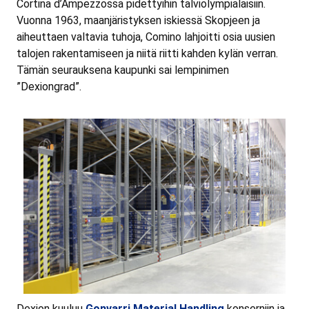
Cortina d’Ampezzossa pidettyihin talviolympialaisiin.
Vuonna 1963, maanjäristyksen iskiessä Skopjeen ja
aiheuttaen valtavia tuhoja, Comino lahjoitti osia uusien
talojen rakentamiseen ja niitä riitti kahden kylän verran.
Tämän seurauksena kaupunki sai lempinimen
”Dexiongrad”.
Dexion kuuluu
Gonvarri Material Handling
konserniin ja