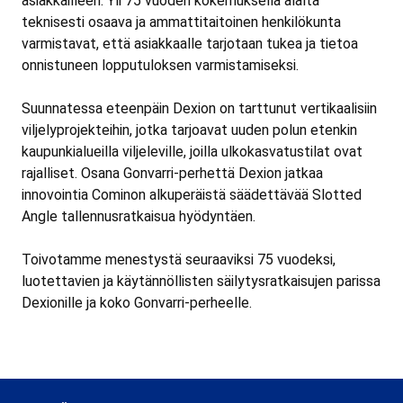
asiakkailleen. Yli 75 vuoden kokemuksella alalta
teknisesti osaava ja ammattitaitoinen henkilökunta
varmistavat, että asiakkaalle tarjotaan tukea ja tietoa
onnistuneen lopputuloksen varmistamiseksi.
Suunnatessa eteenpäin Dexion on tarttunut vertikaalisiin
viljelyprojekteihin, jotka tarjoavat uuden polun etenkin
kaupunkialueilla viljeleville, joilla ulkokasvatustilat ovat
rajalliset. Osana Gonvarri-perhettä Dexion jatkaa
innovointia Cominon alkuperäistä säädettävää Slotted
Angle tallennusratkaisua hyödyntäen.
Toivotamme menestystä seuraaviksi 75 vuodeksi,
luotettavien ja käytännöllisten säilytysratkaisujen parissa
Dexionille ja koko Gonvarri-perheelle.