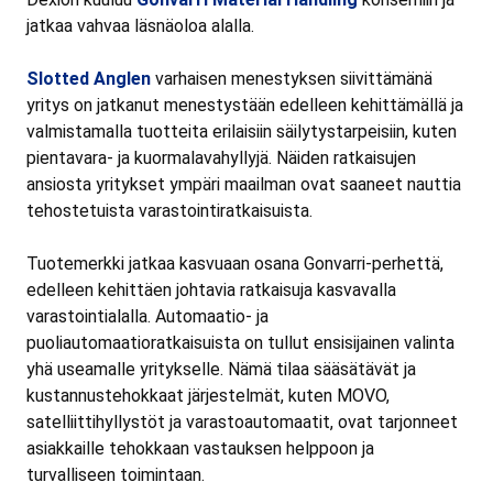
jatkaa vahvaa läsnäoloa alalla.
Slotted Anglen
varhaisen menestyksen siivittämänä
yritys on jatkanut menestystään edelleen kehittämällä ja
valmistamalla tuotteita erilaisiin säilytystarpeisiin, kuten
pientavara- ja kuormalavahyllyjä. Näiden ratkaisujen
ansiosta yritykset ympäri maailman ovat saaneet nauttia
tehostetuista varastointiratkaisuista.
Tuotemerkki jatkaa kasvuaan osana Gonvarri-perhettä,
edelleen kehittäen johtavia ratkaisuja kasvavalla
varastointialalla. Automaatio- ja
puoliautomaatioratkaisuista on tullut ensisijainen valinta
yhä useamalle yritykselle. Nämä tilaa sääsätävät ja
kustannustehokkaat järjestelmät, kuten MOVO,
satelliittihyllystöt ja varastoautomaatit, ovat tarjonneet
asiakkaille tehokkaan vastauksen helppoon ja
turvalliseen toimintaan.