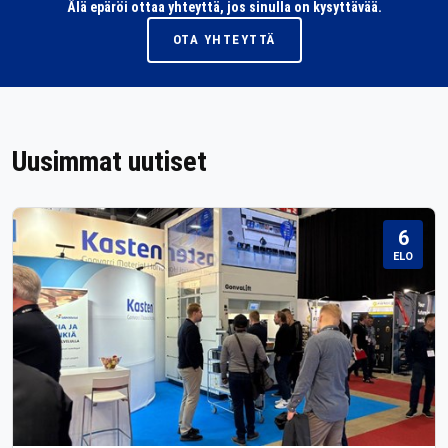
Älä epäröi ottaa yhteyttä, jos sinulla on kysyttävää.
OTA YHTEYTTÄ
Uusimmat uutiset
6
ELO