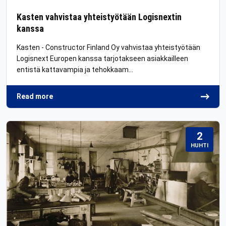
Kasten vahvistaa yhteistyötään Logisnextin
kanssa
Kasten - Constructor Finland Oy vahvistaa yhteistyötään
Logisnext Europen kanssa tarjotakseen asiakkailleen
entistä kattavampia ja tehokkaam…
Read more
2
HUHTI