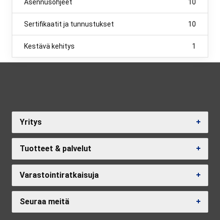
Asennusohjeet
10
Sertifikaatit ja tunnustukset
10
Kestävä kehitys
1
Yritys
Tuotteet & palvelut
Varastointiratkaisuja
Seuraa meitä