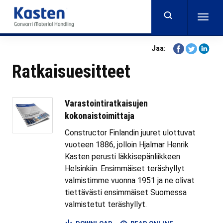
Skip
to
Togg
main
navig
content
Share
Share
Share
Jaa:
on
on
on
Ratkaisuesitteet
Facebook
Twitter
Linkedi
Varastointiratkaisujen
kokonaistoimittaja
Constructor Finlandin juuret ulottuvat
vuoteen 1886, jolloin Hjalmar Henrik
Kasten perusti läkkisepänliikkeen
Helsinkiin. Ensimmäiset teräshyllyt
valmistimme vuonna 1951 ja ne olivat
tiettävästi ensimmäiset Suomessa
valmistetut teräshyllyt.