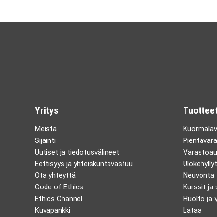
Yritys
Tuotteet
Meistä
Kuormalav
Sijainti
Pientavara
Uutiset ja tiedotusvälineet
Varastoau
Eettisyys ja yhteiskuntavastuu
Ulokehyllyt
Ota yhteyttä
Neuvonta
Code of Ethics
Kurssit ja
Ethics Channel
Huolto ja y
Kuvapankki
Lataa