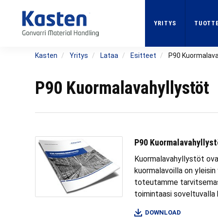
Skip
to
YRITYS
TUOTTE
main
content
Kasten
Yritys
Lataa
Esitteet
P90 Kuormalava
P90 Kuormalavahyllystöt
P90 Kuormalavahyllyst
Kuormalavahyllystöt ovat
kuormalavoilla on yleisi
toteutamme tarvitsemasi
toimintaasi soveltuvalla 
DOWNLOAD