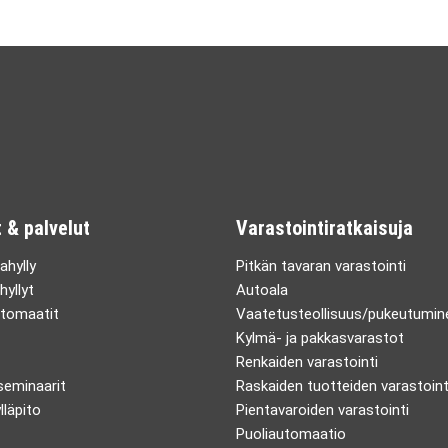
 & palvelut
Varastointiratkaisuja
ahylly
Pitkän tavaran varastointi
hyllyt
Autoala
tomaatit
Vaatetusteollisuus/pukeutumin
Kylmä- ja pakkasvarastot
Renkaiden varastointi
 seminaarit
Raskaiden tuotteiden varastoint
lläpito
Pientavaroiden varastointi
Puoliautomaatio