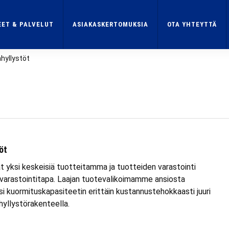
ET & PALVELUT
ASIAKASKERTOMUKSIA
OTA YHTEYTTÄ
hyllystöt
öt
 yksi keskeisiä tuotteitamma ja tuotteiden varastointi
n varastointitapa. Laajan tuotevalikoimamme ansiosta
 kuormituskapasiteetin erittäin kustannustehokkaasti juuri
hyllystörakenteella.