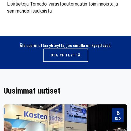
Lisätietoja Tornado-varastoautomaatin toiminnoista ja
sen mahdollisuuksista
Älä epäröi ottaa yhteyttä, jos sinulla on kysyttävää.
OTA YHTEYTTÄ
Uusimmat uutiset
6
ELO