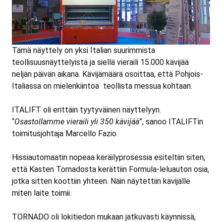
Tämä näyttely on yksi Italian suurimmista
teollisuusnäyttelyistä ja siellä vieraili 15.000 kävijää
neljän päivän aikana. Kävijämäärä osoittaa, että Pohjois-
Italiassa on mielenkiintoa teollista messua kohtaan.
ITALIFT oli erittäin tyytyväinen näyttelyyn.
“
Osastollamme vieraili yli 350 kävijää
”, sanoo ITALIFTin
toimitusjohtaja Marcello Fazio.
Hissiautomaatin nopeaa keräilyprosessia esiteltiin siten,
että Kasten Tornadosta kerättiin Formula-leluauton osia,
jotka sitten koottiin yhteen. Näin näytettiin kävijälle
miten laite toimii.
TORNADO oli lokitiedon mukaan jatkuvasti käynnissä,