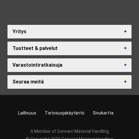
Yritys
Tuotteet & palvelut
Varastointiratkaisuja
Seuraa meitä
Laillisuus
Tietosuojakäytäntö
Sivukartta
A Member of Gonvarri Material Handling