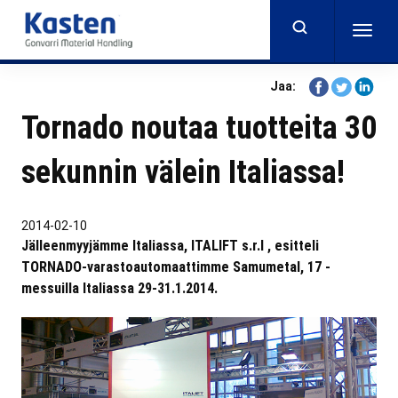
Skip
to
Togg
main
navig
content
Share
Share
Share
Jaa:
on
on
on
Tornado noutaa tuotteita 30
Facebook
Twitter
Linkedi
sekunnin välein Italiassa!
2014-02-10
Jälleenmyyjämme Italiassa, ITALIFT s.r.l , esitteli
TORNADO-varastoautomaattimme Samumetal, 17 -
messuilla Italiassa 29-31.1.2014.