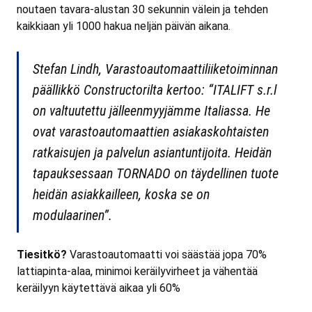
noutaen tavara-alustan 30 sekunnin välein ja tehden
kaikkiaan yli 1000 hakua neljän päivän aikana.
Stefan Lindh, Varastoautomaattiliiketoiminnan
päällikkö Constructorilta kertoo: “
ITALIFT s.r.l
on valtuutettu jälleenmyyjämme Italiassa. He
ovat varastoautomaattien asiakaskohtaisten
ratkaisujen ja palvelun asiantuntijoita. Heidän
tapauksessaan TORNADO on täydellinen tuote
heidän asiakkailleen, koska se on
modulaarinen”
.
Tiesitkö?
Varastoautomaatti voi säästää jopa 70%
lattiapinta-alaa, minimoi keräilyvirheet ja vähentää
keräilyyn käytettävä aikaa yli 60%