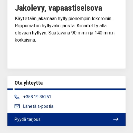
Jakolevy, vapaastiseisova
Käytetään jakamaan hylly pienempiin lokeroihin.
Riippumaton hyllyvälin jaosta. Kiinnitetty alla
olevaan hyllyyn. Saatavana 90 mm:n ja 140 mm:n
korkuisina.
Ota yhteyttä
Phone:
+358 19 36251
Lähetä s-postia
Pyydä tarjous