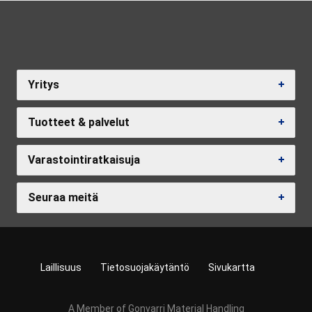
Yritys
Tuotteet & palvelut
Varastointiratkaisuja
Seuraa meitä
Laillisuus
Tietosuojakäytäntö
Sivukartta
A Member of Gonvarri Material Handling