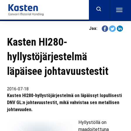
Skip
to
Togg
main
navig
content
Share
Share
Share
Jaa:
on
on
on
Kasten HI280-
Facebook
Twitter
Linkedi
hyllystöjärjestelmä
läpäisee johtavuustestit
2016-07-18
Kasten HI280-hyllystöjärjestelmä on läpäissyt lopullisesti
DNV GL:n johtavuustestit, mikä vahvistaa sen metallisen
johtavuuden.
Hyllystöllä on
maadoitettuna