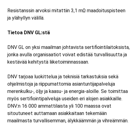
Resistanssin arvoksi mitattiin 3,1 mΩ maadoituspisteen
ja ylähyllyn välillä.
Tietoa DNV GL:stä
DNV GL on yksi maailman johtavista sertifiointilaitoksista,
jonka avulla organisaatiot voivat edistää turvallisuutta ja
kestävää kehitystä liiketoiminnassaan.
DNV tarjoaa luokittelua ja teknisiä tarkastuksia sekä
ohjelmistoja ja riippumattomia asiantuntijapalveluja
merenkulku-, öljy ja kaasu- ja energia-aloille. Se toimittaa
myös sertifiointipalveluja useiden eri alojen asiakkaille.
DNV:n 16 000 ammattilaista yli 100 maassa ovat
sitoutuneet auttamaan asiakkaitaan tekemään
maailmasta turvallisemman, älykkäämmän ja vihreämmän.