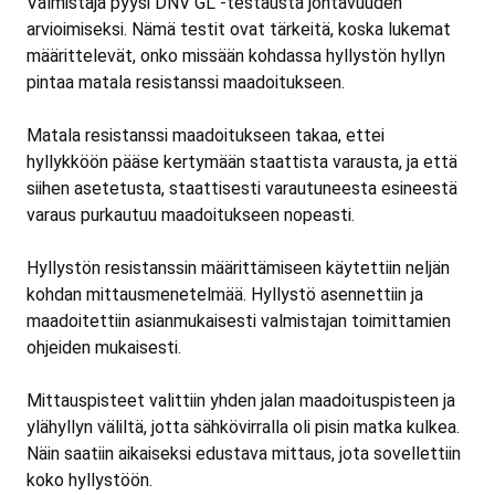
Valmistaja pyysi DNV GL -testausta johtavuuden
arvioimiseksi. Nämä testit ovat tärkeitä, koska lukemat
määrittelevät, onko missään kohdassa hyllystön hyllyn
pintaa matala resistanssi maadoitukseen.
Matala resistanssi maadoitukseen takaa, ettei
hyllykköön pääse kertymään staattista varausta, ja että
siihen asetetusta, staattisesti varautuneesta esineestä
varaus purkautuu maadoitukseen nopeasti.
Hyllystön resistanssin määrittämiseen käytettiin neljän
kohdan mittausmenetelmää. Hyllystö asennettiin ja
maadoitettiin asianmukaisesti valmistajan toimittamien
ohjeiden mukaisesti.
Mittauspisteet valittiin yhden jalan maadoituspisteen ja
ylähyllyn väliltä, jotta sähkövirralla oli pisin matka kulkea.
Näin saatiin aikaiseksi edustava mittaus, jota sovellettiin
koko hyllystöön.