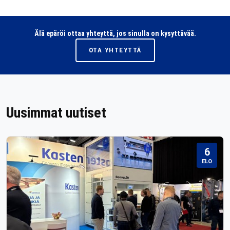
Älä epäröi ottaa yhteyttä, jos sinulla on kysyttävää.
OTA YHTEYTTÄ
Uusimmat uutiset
6
ELO