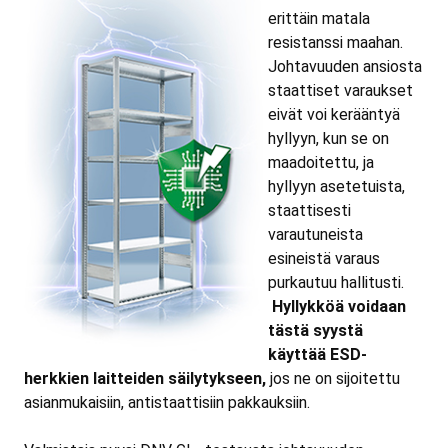
erittäin matala
resistanssi maahan.
Johtavuuden ansiosta
staattiset varaukset
eivät voi kerääntyä
hyllyyn, kun se on
maadoitettu, ja
hyllyyn asetetuista,
staattisesti
varautuneista
esineistä varaus
purkautuu hallitusti.
Hyllykköä voidaan
tästä syystä
käyttää ESD-
herkkien laitteiden säilytykseen,
jos ne on sijoitettu
asianmukaisiin, antistaattisiin pakkauksiin.