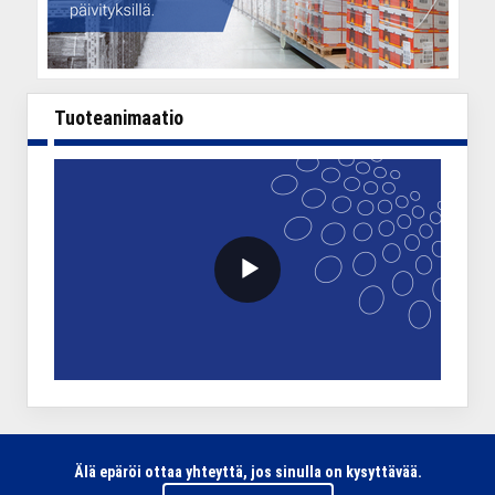
Tuoteanimaatio
VideoWithLightboxBlock
Älä epäröi ottaa yhteyttä, jos sinulla on kysyttävää.