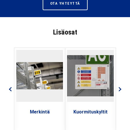
OTA YHTEYTTÄ
Lisäosat
ier
Merkintä
Kuormituskyltit