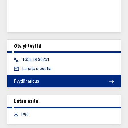
Ota yhteyttä
Phone:
+358 19 36251
Lähetä s-postia
Pyydä tarjous
Lataa esite!
Download:
P90