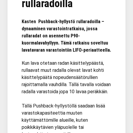
rullaradoilla
Kasten Pushback-hyllystö rullaradoilla –
dynaaminen varastointratkaisu, jossa
rullaradat on asennettu P90-
kuormalavahyllyyn. Tämä ratkaisu soveltuu
lavatavaran varastointiin LIFO-periaatteella.
Kun lava otetaan radan käsittelypäästä,
rullaavat muut radalla olevat lavat kohti
käsittelypäätä nopeudensäätörullien
rajoittamalla vauhdilla. Tällä tavalla voidaan
radalla varastoida jopa 10 lavaa peräkkäin.
Tällä Pushback-hyllystöllä saadaan lisää
varastokapasiteettia muuten
käyttämättömille alueille, kuten
poikkikäytävien yläpuolelle tai