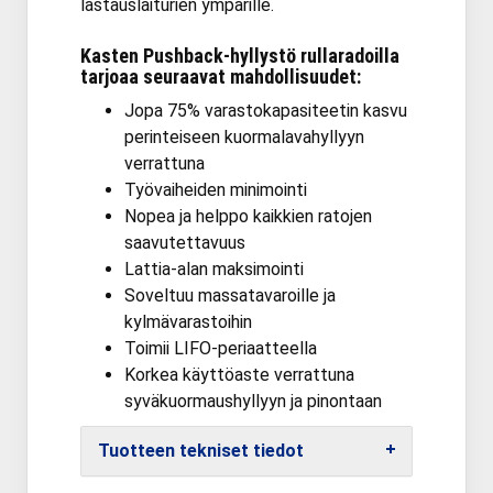
lastauslaiturien ympärille.
Kasten Pushback-hyllystö rullaradoilla
tarjoaa seuraavat mahdollisuudet:
Jopa 75% varastokapasiteetin kasvu
perinteiseen kuormalavahyllyyn
verrattuna
Työvaiheiden minimointi
Nopea ja helppo kaikkien ratojen
saavutettavuus
Lattia-alan maksimointi
Soveltuu massatavaroille ja
kylmävarastoihin
Toimii LIFO-periaatteella
Korkea käyttöaste verrattuna
syväkuormaushyllyyn ja pinontaan
Tuotteen tekniset tiedot