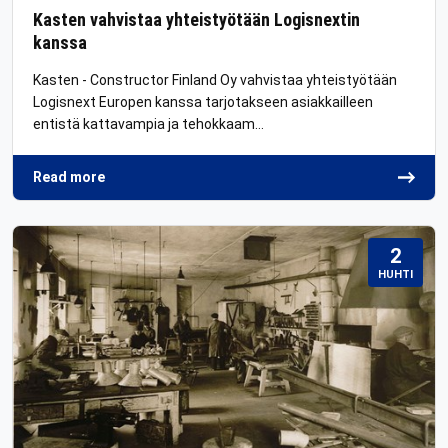
Kasten vahvistaa yhteistyötään Logisnextin
kanssa
Kasten - Constructor Finland Oy vahvistaa yhteistyötään
Logisnext Europen kanssa tarjotakseen asiakkailleen
entistä kattavampia ja tehokkaam…
Read more
2
HUHTI