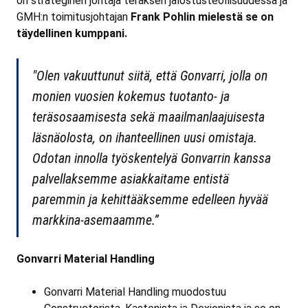
on strateginen johtaja teräksen jalostusteollisuudessa ja
GMH:n toimitusjohtajan
Frank Pohlin mielestä se on
täydellinen kumppani.
"Olen vakuuttunut siitä, että Gonvarri, jolla on
monien vuosien kokemus tuotanto- ja
teräsosaamisesta sekä maailmanlaajuisesta
läsnäolosta, on ihanteellinen uusi omistaja.
Odotan innolla työskentelyä Gonvarrin kanssa
palvellaksemme asiakkaitame entistä
paremmin ja kehittääksemme edelleen hyvää
markkina-asemaamme.”
Gonvarri Material Handling
Gonvarri Material Handling muodostuu