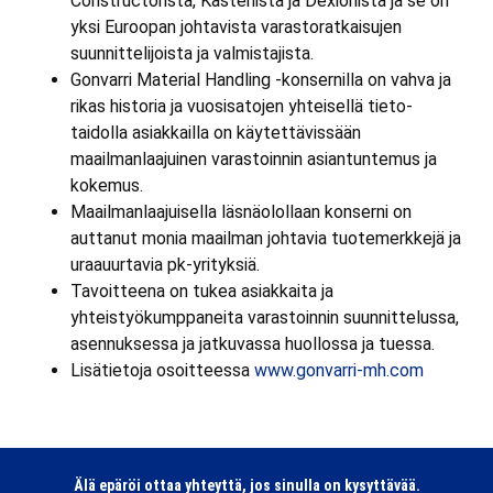
Constructorista, Kastenista ja Dexionista ja se on
yksi Euroopan johtavista varastoratkaisujen
suunnittelijoista ja valmistajista.
Gonvarri Material Handling -konsernilla on vahva ja
rikas historia ja vuosisatojen yhteisellä tieto-
taidolla asiakkailla on käytettävissään
maailmanlaajuinen varastoinnin asiantuntemus ja
kokemus.
Maailmanlaajuisella läsnäolollaan konserni on
auttanut monia maailman johtavia tuotemerkkejä ja
uraauurtavia pk-yrityksiä.
Tavoitteena on tukea asiakkaita ja
yhteistyökumppaneita varastoinnin suunnittelussa,
asennuksessa ja jatkuvassa huollossa ja tuessa.
Lisätietoja osoitteessa
www.gonvarri-mh.com
Älä epäröi ottaa yhteyttä, jos sinulla on kysyttävää.