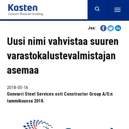
Skip
to
Togg
main
navig
content
Share
Share
Share
Jaa:
on
on
on
Uusi nimi vahvistaa suuren
Facebook
Twitter
Linkedi
varastokalustevalmistajan
asemaa
2018-05-16
Gonvarri Steel Services osti Constructor Group A/S:n
tammikuussa 2018.