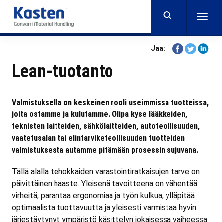
Skip
to
Togg
main
navig
content
Share
Share
Share
Jaa:
on
on
on
Lean-tuotanto
Facebook
Twitter
Linkedi
Valmistuksella on keskeinen rooli useimmissa tuotteissa,
joita ostamme ja kulutamme. Olipa kyse lääkkeiden,
teknisten laitteiden, sähkölaitteiden, autoteollisuuden,
vaatetusalan tai elintarviketeollisuuden tuotteiden
valmistuksesta autamme pitämään prosessin sujuvana.
Tällä alalla tehokkaiden varastointiratkaisujen tarve on
päivittäinen haaste. Yleisenä tavoitteena on vähentää
virheitä, parantaa ergonomiaa ja työn kulkua, ylläpitää
optimaalista tuottavuutta ja yleisesti varmistaa hyvin
järjestäytynyt ympäristö käsittelyn jokaisessa vaiheessa.