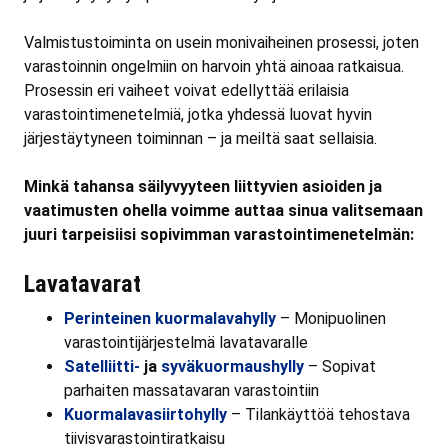
Valmistustoiminta on usein monivaiheinen prosessi, joten
varastoinnin ongelmiin on harvoin yhtä ainoaa ratkaisua.
Prosessin eri vaiheet voivat edellyttää erilaisia
varastointimenetelmiä, jotka yhdessä luovat hyvin
järjestäytyneen toiminnan – ja meiltä saat sellaisia.
Minkä tahansa säilyvyyteen liittyvien asioiden ja
vaatimusten ohella voimme auttaa sinua valitsemaan
juuri tarpeisiisi sopivimman varastointimenetelmän:
Lavatavarat
Perinteinen kuormalavahylly
– Monipuolinen
varastointijärjestelmä lavatavaralle
Satelliitti-
ja
syväkuormaushylly
– Sopivat
parhaiten massatavaran varastointiin
Kuormalavasiirtohylly
– Tilankäyttöä tehostava
tiivisvarastointiratkaisu