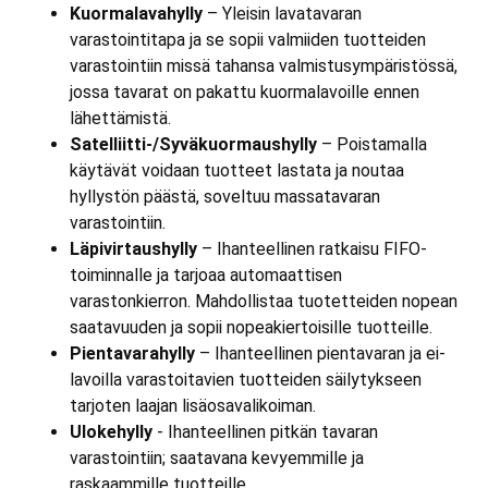
Kuormalavahylly
– Yleisin lavatavaran
varastointitapa ja se sopii valmiiden tuotteiden
varastointiin missä tahansa valmistusympäristössä,
jossa tavarat on pakattu kuormalavoille ennen
lähettämistä.
Satelliitti-/Syväkuormaushylly
– Poistamalla
käytävät voidaan tuotteet lastata ja noutaa
hyllystön päästä, soveltuu massatavaran
varastointiin.
Läpivirtaushylly
– Ihanteellinen ratkaisu FIFO-
toiminnalle ja tarjoaa automaattisen
varastonkierron. Mahdollistaa tuotetteiden nopean
saatavuuden ja sopii nopeakiertoisille tuotteille.
Pientavarahylly
– Ihanteellinen pientavaran ja ei-
lavoilla varastoitavien tuotteiden säilytykseen
tarjoten laajan lisäosavalikoiman.
Ulokehylly
- Ihanteellinen pitkän tavaran
varastointiin; saatavana kevyemmille ja
raskaammille tuotteille.