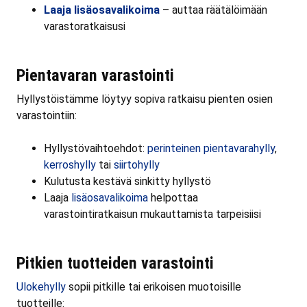
Laaja lisäosavalikoima
– auttaa räätälöimään
varastoratkaisusi
Pientavaran varastointi
Hyllystöistämme löytyy sopiva ratkaisu pienten osien
varastointiin:
Hyllystövaihtoehdot:
perinteinen pientavarahylly
,
kerroshylly
tai
siirtohylly
Kulutusta kestävä sinkitty hyllystö
Laaja
lisäosavalikoima
helpottaa
varastointiratkaisun mukauttamista tarpeisiisi
Pitkien tuotteiden varastointi
Ulokehylly
sopii pitkille tai erikoisen muotoisille
tuotteille: