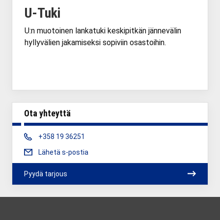
U-Tuki
U:n muotoinen lankatuki keskipitkän jännevälin
hyllyvälien jakamiseksi sopiviin osastoihin.
Ota yhteyttä
Phone:
+358 19 36251
Lähetä s-postia
Pyydä tarjous