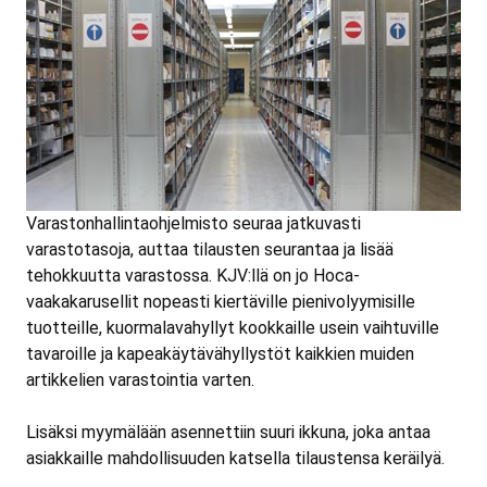
Varastonhallintaohjelmisto seuraa jatkuvasti
varastotasoja, auttaa tilausten seurantaa ja lisää
tehokkuutta varastossa. KJV:llä on jo Hoca-
vaakakarusellit nopeasti kiertäville pienivolyymisille
tuotteille, kuormalavahyllyt kookkaille usein vaihtuville
tavaroille ja kapeakäytävähyllystöt kaikkien muiden
artikkelien varastointia varten.
Lisäksi myymälään asennettiin suuri ikkuna, joka antaa
asiakkaille mahdollisuuden katsella tilaustensa keräilyä.