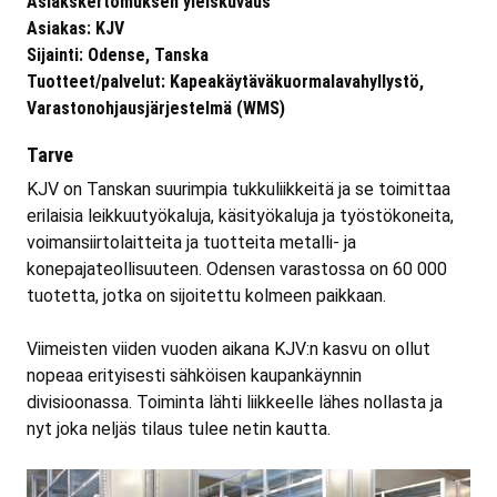
Asiakskertomuksen yleiskuvaus
Asiakas: KJV
Sijainti: Odense, Tanska
Tuotteet/palvelut: Kapeakäytäväkuormalavahyllystö,
Varastonohjausjärjestelmä (WMS)
Tarve
KJV on Tanskan suurimpia tukkuliikkeitä ja se toimittaa
erilaisia leikkuutyökaluja, käsityökaluja ja työstökoneita,
voimansiirtolaitteita ja tuotteita metalli- ja
konepajateollisuuteen. Odensen varastossa on 60 000
tuotetta, jotka on sijoitettu kolmeen paikkaan.
Viimeisten viiden vuoden aikana KJV:n kasvu on ollut
nopeaa erityisesti sähköisen kaupankäynnin
divisioonassa. Toiminta lähti liikkeelle lähes nollasta ja
nyt joka neljäs tilaus tulee netin kautta.