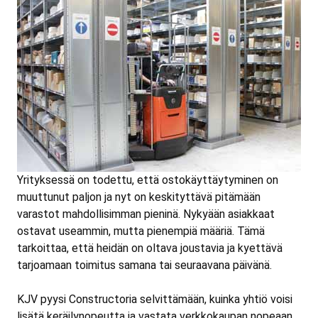
Yrityksessä on todettu, että ostokäyttäytyminen on
muuttunut paljon ja nyt on keskityttävä pitämään
varastot mahdollisimman pieninä. Nykyään asiakkaat
ostavat useammin, mutta pienempiä määriä. Tämä
tarkoittaa, että heidän on oltava joustavia ja kyettävä
tarjoamaan toimitus samana tai seuraavana päivänä.
KJV pyysi Constructoria selvittämään, kuinka yhtiö voisi
lisätä keräilynopeutta ja vastata verkkokaupan nopeaan