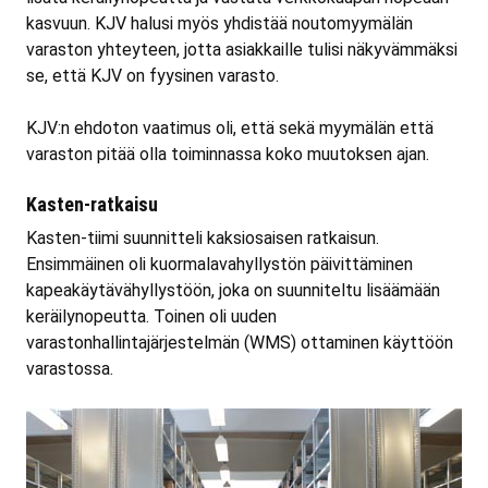
kasvuun. KJV halusi myös yhdistää noutomyymälän
varaston yhteyteen, jotta asiakkaille tulisi näkyvämmäksi
se, että KJV on fyysinen varasto.
KJV:n ehdoton vaatimus oli, että sekä myymälän että
varaston pitää olla toiminnassa koko muutoksen ajan.
Kasten-ratkaisu
Kasten-tiimi suunnitteli kaksiosaisen ratkaisun.
Ensimmäinen oli kuormalavahyllystön päivittäminen
kapeakäytävähyllystöön, joka on suunniteltu lisäämään
keräilynopeutta. Toinen oli uuden
varastonhallintajärjestelmän (WMS) ottaminen käyttöön
varastossa.