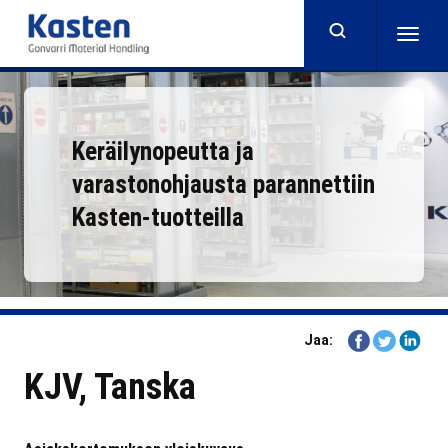
Skip
to
Togg
main
navig
content
Keräilynopeutta ja
varastonohjausta parannettiin
Kasten-tuotteilla
Share
Share
Share
Jaa:
on
on
on
KJV, Tanska
Facebook
Twitter
Linkedi