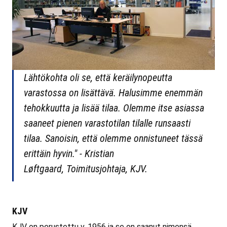
Lähtökohta oli se, että keräilynopeutta
varastossa on lisättävä. Halusimme enemmän
tehokkuutta ja lisää tilaa. Olemme itse asiassa
saaneet pienen varastotilan tilalle runsaasti
tilaa. Sanoisin, että olemme onnistuneet tässä
erittäin hyvin."
- Kristian
Løftgaard, Toimitusjohtaja, KJV.
KJV
KJV on perustettu v. 1956 ja se on saanut nimensä