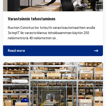
Varastoinnin tehostaminen
Ruotsin Constructor toteutti varastoautomaattien avulla
3stepIT:lle varastotilansa tehokkaamman käytön 250
neliömetristä 40 neliömetriin sii…
Read more