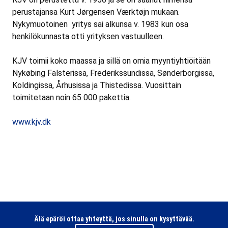
perustajansa Kurt Jørgensen Værktøjn mukaan.
Nykymuotoinen yritys sai alkunsa v. 1983 kun osa
henkilökunnasta otti yrityksen vastuulleen.
KJV toimii koko maassa ja sillä on omia myyntiyhtiöitään
Nykøbing Falsterissa, Frederikssundissa, Sønderborgissa,
Koldingissa, Århusissa ja Thistedissa. Vuosittain
toimitetaan noin 65 000 pakettia.
www.kjv.dk
Älä epäröi ottaa yhteyttä, jos sinulla on kysyttävää.