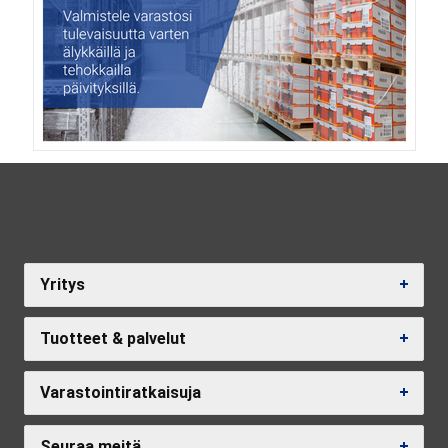
Yritys
Tuotteet & palvelut
Varastointiratkaisuja
Seuraa meitä