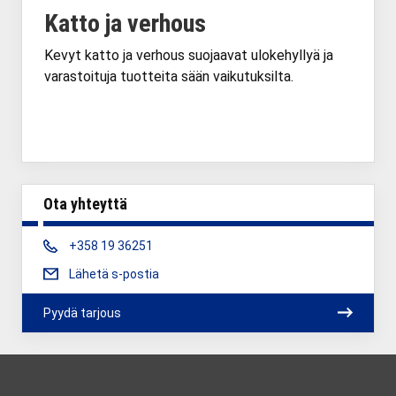
Katto ja verhous
Kevyt katto ja verhous suojaavat ulokehyllyä ja
varastoituja tuotteita sään vaikutuksilta.
Ota yhteyttä
Phone:
+358 19 36251
Lähetä s-postia
Pyydä tarjous