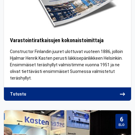
Varastointiratkaisujen kokonaistoimittaja
Constructor Finlandin juuret ulottuvat vuoteen 1886, jolloin
Hjalmar Henrik Kasten perusti läkkisepänliikkeen Helsinkiin.
Ensimmäiset teräshyllyt valmistimme vuonna 1951 ja ne
olivat tiettävästi ensimmäiset Suomessa valmistetut
teräshyllyt.
Tutustu
6
ELO