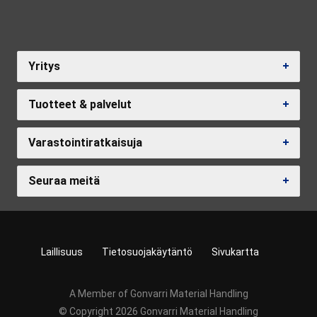
Yritys
Tuotteet & palvelut
Varastointiratkaisuja
Seuraa meitä
Laillisuus
Tietosuojakäytäntö
Sivukartta
A Member of Gonvarri Material Handling
© Copyright 2026 Gonvarri Material Handling