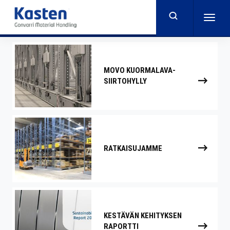
Skip
to
Togg
main
navig
content
MOVO KUORMALAVA-
SIIRTOHYLLY
RATKAISUJAMME
KESTÄVÄN KEHITYKSEN
RAPORTTI