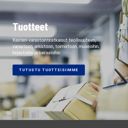
Tuotteet
Kasten-varastointiratkaisut teollisuuteen,
varastoon, arkistoon, toimistoon, museoihin,
kirjastoihin ja sairaaloihin.
TUTUSTU TUOTTEISIIMME