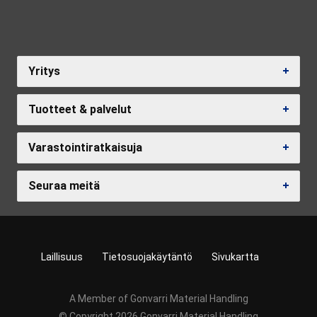
Yritys
Tuotteet & palvelut
Varastointiratkaisuja
Seuraa meitä
Laillisuus
Tietosuojakäytäntö
Sivukartta
A Member of Gonvarri Material Handling
© Copyright 2026 Gonvarri Material Handling