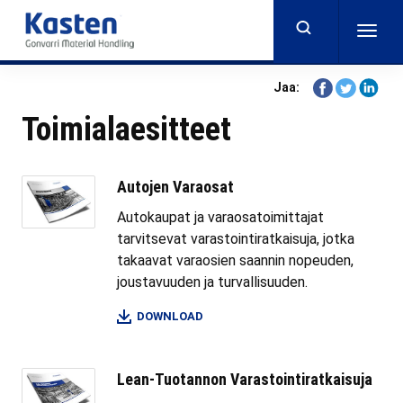
Skip
to
Togg
main
navig
content
Share
Share
Share
Jaa:
on
on
on
Toimialaesitteet
Facebook
Twitter
Linkedi
Autojen Varaosat
Autokaupat ja varaosatoimittajat
tarvitsevat varastointiratkaisuja, jotka
takaavat varaosien saannin nopeuden,
joustavuuden ja turvallisuuden.
DOWNLOAD
Lean-Tuotannon Varastointiratkaisuja