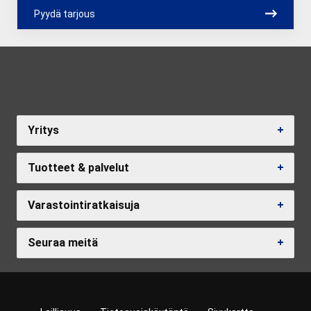
Pyydä tarjous
Yritys
Tuotteet & palvelut
Varastointiratkaisuja
Seuraa meitä