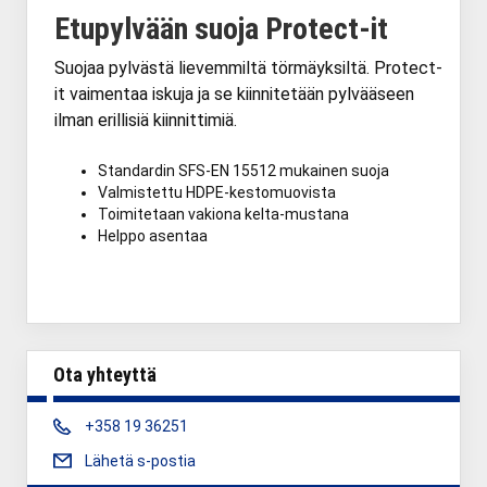
Etupylvään suoja Protect-it
Suojaa pylvästä lievemmiltä törmäyksiltä. Protect-
it vaimentaa iskuja ja se kiinnitetään pylvääseen
ilman erillisiä kiinnittimiä.
Standardin SFS-EN 15512 mukainen suoja
Valmistettu HDPE-kestomuovista
Toimitetaan vakiona kelta-mustana
Helppo asentaa
Ota yhteyttä
Phone:
+358 19 36251
Lähetä s-postia