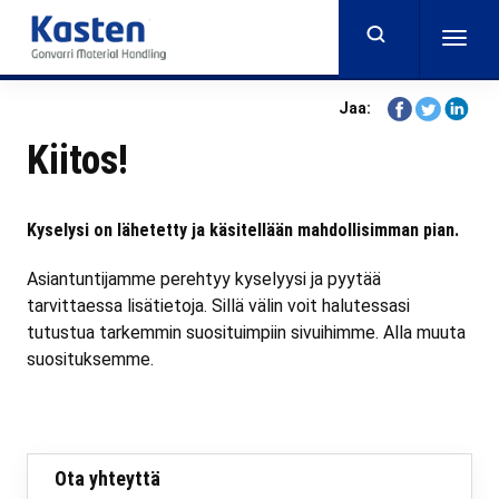
Skip
to
Togg
main
navig
content
Share
Share
Share
Jaa:
on
on
on
Kiitos!
Facebook
Twitter
Linkedi
Kyselysi on lähetetty ja käsitellään mahdollisimman pian.
Asiantuntijamme perehtyy kyselyysi ja pyytää
tarvittaessa lisätietoja. Sillä välin voit halutessasi
tutustua tarkemmin suosituimpiin sivuihimme. Alla muuta
suosituksemme.
Ota yhteyttä