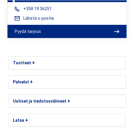
Phone:
+358 19 36251
Lähetä s-postia
Pyydä tarjous
+
Tuotteet
+
Palvelut
+
Uutiset ja tiedotusvälineet
+
Lataa