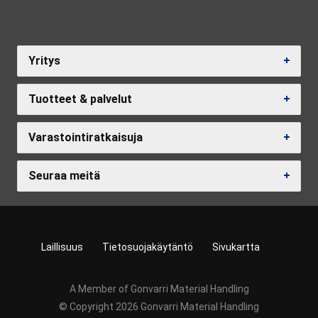
Yritys
Tuotteet & palvelut
Varastointiratkaisuja
Seuraa meitä
Laillisuus
Tietosuojakäytäntö
Sivukartta
A Member of Gonvarri Material Handling
© Copyright 2026 Gonvarri Material Handling