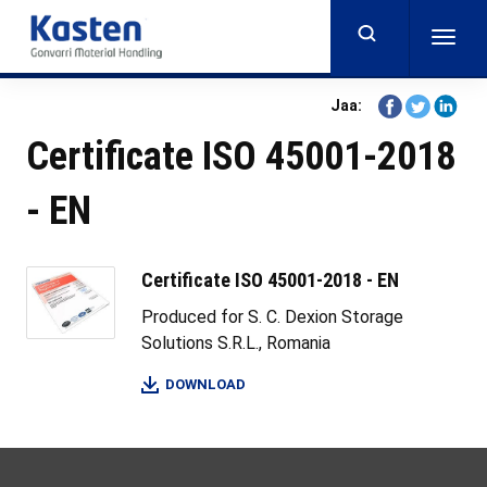
Skip
to
Togg
main
navig
content
Share
Share
Share
Jaa:
on
on
on
Certificate ISO 45001-2018
Facebook
Twitter
Linkedi
- EN
Certificate ISO 45001-2018 - EN
Produced for S. C. Dexion Storage
Solutions S.R.L., Romania
DOWNLOAD