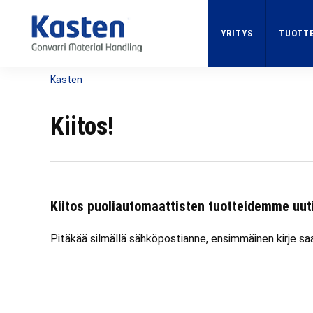
Skip
to
YRITYS
TUOTTE
main
content
Kasten
Kiitos!
Kiitos puoliautomaattisten tuotteidemme uuti
Pitäkää silmällä sähköpostianne, ensimmäinen kirje sa