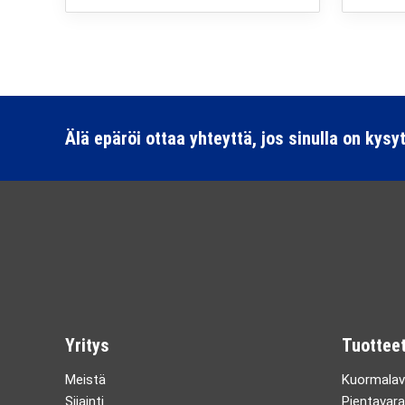
Älä epäröi ottaa yhteyttä, jos sinulla on kysy
Yritys
Tuotteet
Meistä
Kuormalav
Sijainti
Pientavara