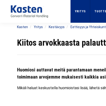
Skip
to
YRITYS
TUOTTE
main
content
Kasten
Yritys
Kestävyys
Eettisyys ja Yhteiskun
Kiitos arvokkaasta palautt
Huomiosi auttavat meitä parantamaan meneill
toimimaan arvojemme mukaisesti kaikkia as
Mikäli haluat keskustella huomioistasi lisää, lähetä sä