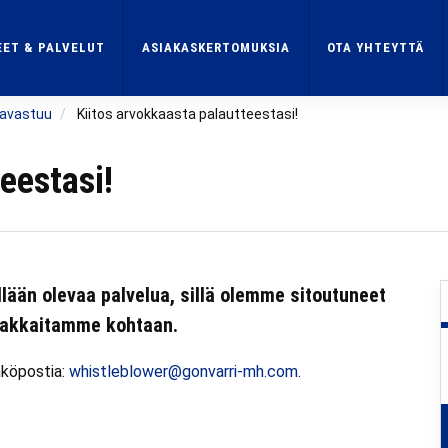
ET & PALVELUT
ASIAKASKERTOMUKSIA
OTA YHTEYTTÄ
tavastuu
Kiitos arvokkaasta palautteestasi!
eestasi!
ään olevaa palvelua, sillä olemme sitoutuneet
iakkaitamme kohtaan.
hköpostia:
whistleblower@gonvarri-mh.com
.