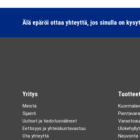
Älä epäröi ottaa yhteyttä, jos sinulla on kysy
Yritys
Tuotteet
Meistä
Kuormalav
Sijainti
Pientavara
Uutiset ja tiedotusvälineet
Varastoau
Eettisyys ja yhteiskuntavastuu
Ulokehyllyt
Ota yhteyttä
Neuvonta