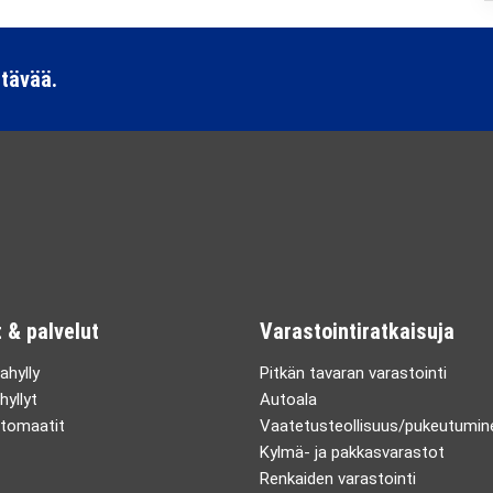
ttävää.
 & palvelut
Varastointiratkaisuja
ahylly
Pitkän tavaran varastointi
hyllyt
Autoala
tomaatit
Vaatetusteollisuus/pukeutumin
Kylmä- ja pakkasvarastot
Renkaiden varastointi